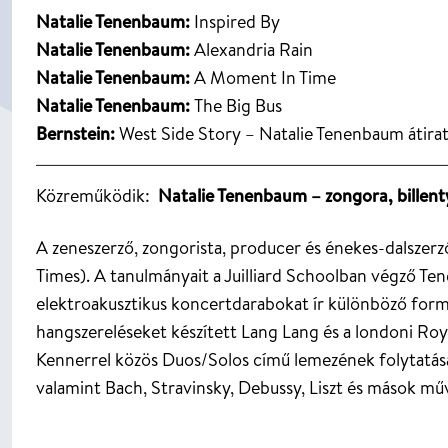
Natalie Tenenbaum:
Inspired By
Natalie Tenenbaum:
Alexandria Rain
Natalie Tenenbaum:
A Moment In Time
Natalie Tenenbaum:
The Big Bus
Bernstein:
West Side Story – Natalie Tenenbaum átira
Közreműködik:
Natalie Tenenbaum – zongora, billent
A zeneszerző, zongorista, producer és énekes-dalszerz
Times). A tanulmányait a Juilliard Schoolban végző Tenen
elektroakusztikus koncertdarabokat ír különböző form
hangszereléseket készített Lang Lang és a londoni Ro
Kennerrel közös Duos/Solos című lemezének folytatásak
valamint Bach, Stravinsky, Debussy, Liszt és mások mű