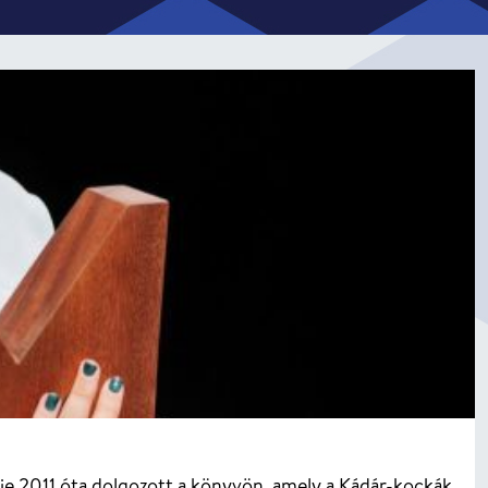
je 2011 óta dolgozott a könyvön, amely a Kádár-kockák