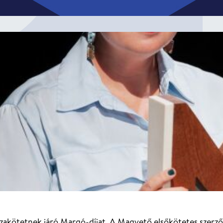
zakötetnek járó Margó-díjat. A Magvető elsőkötetes szerző