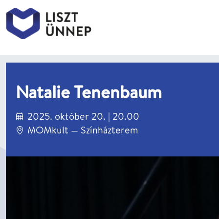
Liszt Ünnep
Natalie Tenenbaum
2025. október 20. | 20.00
MOMkult — Színházterem