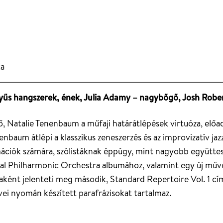
ta
yűs hangszerek, ének, Julia Adamy – nagybőgő, Josh Rober
ő, Natalie Tenenbaum a műfaji határátlépések virtuóza, előa
baum átlépi a klasszikus zeneszerzés és az improvizatív jazz
ációk számára, szólistáknak éppúgy, mint nagyobb együtte
yal Philharmonic Orchestra albumához, valamint egy új műv
ént jelenteti meg második, Standard Repertoire Vol. 1 című
vei nyomán készített parafrázisokat tartalmaz.