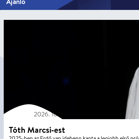
Ajánló
2026. 10. 12.
Tóth Marcsi-est
2025-ben az Erdő van idebenn kapta a legjobb első pró