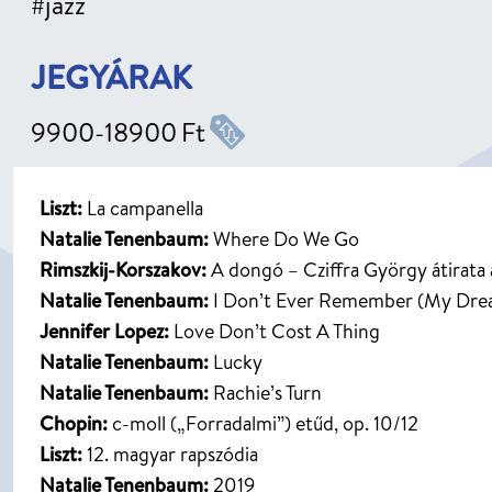
#jazz
JEGYÁRAK
9900
-
18900
Ft
Liszt:
La campanella
Natalie Tenenbaum:
Where Do We Go
Rimszkij-Korszakov:
A dongó – Cziffra György átirata
Natalie Tenenbaum:
I Don’t Ever Remember (My Dre
Jennifer Lopez:
Love Don’t Cost A Thing
Natalie Tenenbaum:
Lucky
Natalie Tenenbaum:
Rachie’s Turn
Chopin:
c-moll („Forradalmi”) etűd, op. 10/12
Liszt:
12. magyar rapszódia
Natalie Tenenbaum:
2019