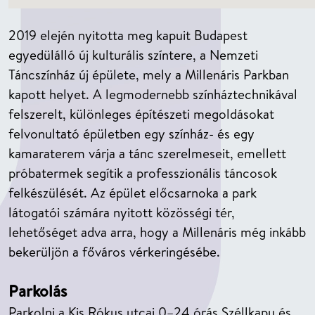
2019 elején nyitotta meg kapuit Budapest
egyedülálló új kulturális színtere, a Nemzeti
Táncszínház új épülete, mely a Millenáris Parkban
kapott helyet. A legmodernebb színháztechnikával
felszerelt, különleges építészeti megoldásokat
felvonultató épületben egy színház- és egy
kamaraterem várja a tánc szerelmeseit, emellett
próbatermek segítik a professzionális táncosok
felkészülését. Az épület előcsarnoka a park
látogatói számára nyitott közösségi tér,
lehetőséget adva arra, hogy a Millenáris még inkább
bekerüljön a főváros vérkeringésébe.
Parkolás
Parkolni a Kis Rókus utcai 0–24 órás Széllkapu és