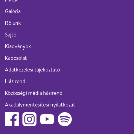
Galéria
Rólunk
Sajtó
Kiadványok
Kapcsolat
Adatkezelési tájékoztató
Házirend
Közösségi média házirend
Akadálymentesítési nyilatkozat
Facebook
footer.lisztunnep.social_media.instagram
Youtube
Spotify