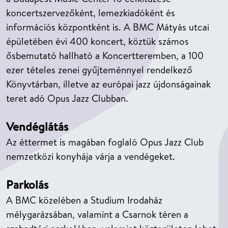
koncertszervezőként, lemezkiadóként és
információs központként is. A BMC Mátyás utcai
épületében évi 400 koncert, köztük számos
ősbemutató hallható a Koncertteremben, a 100
ezer tételes zenei gyűjteménnyel rendelkező
Könyvtárban, illetve az európai jazz újdonságainak
teret adó Opus Jazz Clubban.
Vendéglátás
Az éttermet is magában foglaló Opus Jazz Club
nemzetközi konyhája várja a vendégeket.
Parkolás
A BMC közelében a Studium Irodaház
mélygarázsában, valamint a Csarnok téren a