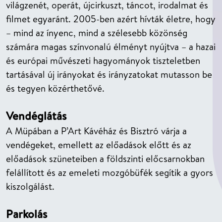
világzenét, operát, újcirkuszt, táncot, irodalmat és
filmet egyaránt. 2005-ben azért hívták életre, hogy
– mind az ínyenc, mind a szélesebb közönség
számára magas színvonalú élményt nyújtva – a hazai
és európai művészeti hagyományok tiszteletben
tartásával új irányokat és irányzatokat mutasson be
és tegyen közérthetővé.
Vendéglátás
A Müpában a P’Art Kávéház és Bisztró várja a
vendégeket, emellett az előadások előtt és az
előadások szüneteiben a földszinti előcsarnokban
felállított és az emeleti mozgóbüfék segítik a gyors
kiszolgálást.
Parkolás