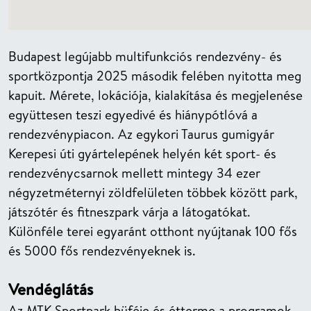
Budapest legújabb multifunkciós rendezvény- és
sportközpontja 2025 második felében nyitotta meg
kapuit. Mérete, lokációja, kialakítása és megjelenése
együttesen teszi egyedivé és hiánypótlóvá a
rendezvénypiacon. Az egykori Taurus gumigyár
Kerepesi úti gyártelepének helyén két sport- és
rendezvénycsarnok mellett mintegy 34 ezer
négyzetméternyi zöldfelületen többek között park,
játszótér és fitneszpark várja a látogatókat.
Különféle terei egyaránt otthont nyújtanak 100 fős
és 5000 fős rendezvényeknek is.
Vendéglátás
Az MTK Sportpark büféje és étterme a programok