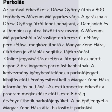
Parkolás
Az autóval érkezőket a Dózsa György úton a 800
férőhelyes Múzeum Mélygarázs várja. A garázsba a
Dózsa György útról lehet behajtani, a Damjanich és
a Dembinszky utca közötti szakaszon. A Múzeum
Mélygarázsból a Városligeten keresztül néhány
perc sétával megközelíthető a Magyar Zene Háza,
útközben jelzőtáblák segítik a tájékozódást.
Online jegyvásárlás esetén a látogatók az adott
napon 2 óra ingyenes parkolást kaphatnak. A
kedvezmény igénybevételéhez a parkolójegyet
kihajtás előtt érvényesíteni kell a Magyar Zene Háza
információs pultjánál. Az esti koncertre érkezők a
program megkezdése előtt, este 8 óráig
érvényesíthetik parkolójegyüket. A belépőjeggyel a
Magyar Zene Háza által biztosított parkolási