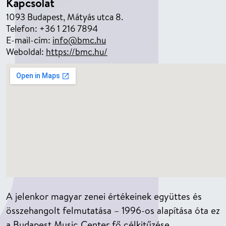
Kapcsolat
1093 Budapest, Mátyás utca 8.
Telefon: +36 1 216 7894
E-mail-cím:
info@bmc.hu
Weboldal:
https://bmc.hu/
A jelenkor magyar zenei értékeinek együttes és
összehangolt felmutatása – 1996-os alapítása óta ez
a Budapest Music Center fő célkitűzése