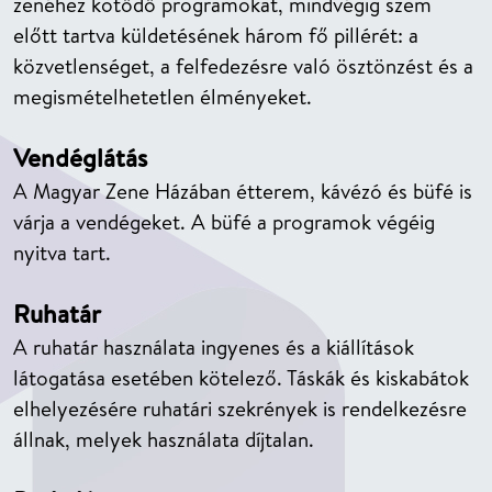
zenéhez kötődő programokat, mindvégig szem
előtt tartva küldetésének három fő pillérét: a
közvetlenséget, a felfedezésre való ösztönzést és a
megismételhetetlen élményeket.
Vendéglátás
A Magyar Zene Házában étterem, kávézó és büfé is
várja a vendégeket. A büfé a programok végéig
nyitva tart.
Ruhatár
A ruhatár használata ingyenes és a kiállítások
látogatása esetében kötelező. Táskák és kiskabátok
elhelyezésére ruhatári szekrények is rendelkezésre
állnak, melyek használata díjtalan.