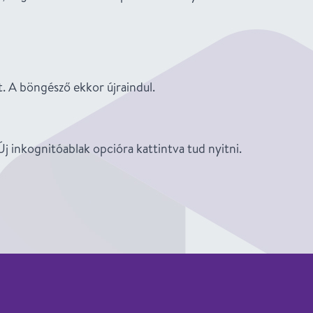
t. A böngésző ekkor újraindul.
j inkognitóablak opcióra kattintva tud nyitni.