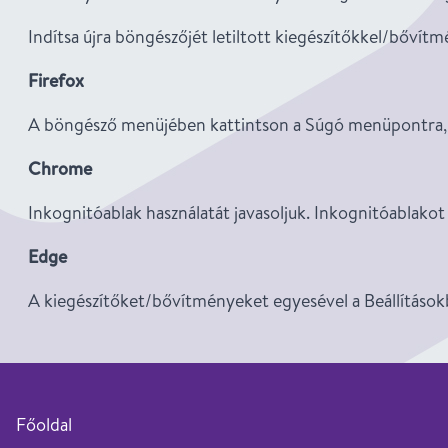
Indítsa újra böngészőjét letiltott kiegészítőkkel/bővít
Firefox
A böngésző menüjében kattintson a Súgó menüpontra, majd
Chrome
Inkognitóablak használatát javasoljuk. Inkognitóablakot
Edge
A kiegészítőket/bővítményeket egyesével a Beállításokb
Főoldal