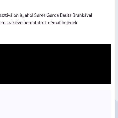
ztiválon is, ahol Seres Gerda Básits Brankával
 nem száz éve bemutatott némafilmjének