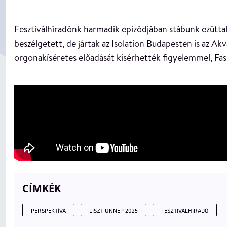
Fesztiválhíradónk harmadik epizódjában stábunk ezúttal
beszélgetett, de jártak az Isolation Budapesten is az
orgonakíséretes előadását kísérhették figyelemmel, Fa
CÍMKÉK
PERSPEKTÍVA
LISZT ÜNNEP 2025
FESZTIVÁLHÍRADÓ