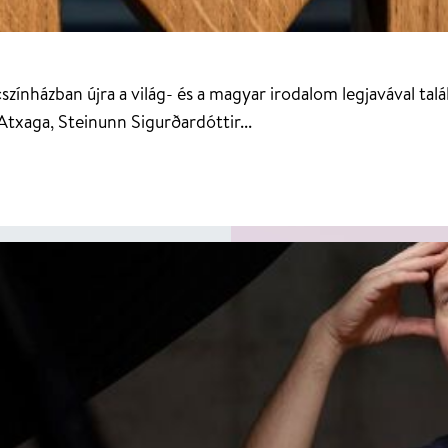
színházban újra a világ- és a magyar irodalom legjavával ta
Atxaga, Steinunn Sigurðardóttir...