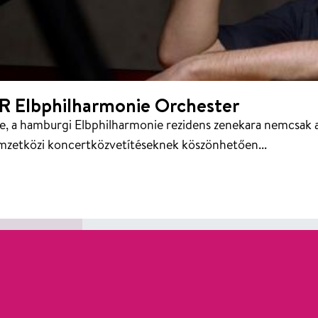
NDR Elbphilharmonie Orchester
 a hamburgi Elbphilharmonie rezidens zenekara nemcsak a 
mzetközi koncertközvetítéseknek köszönhetően...