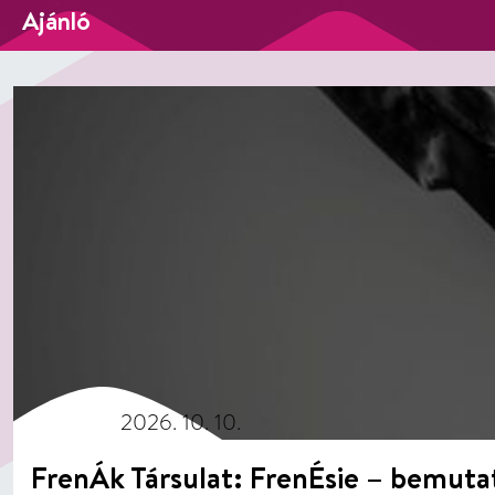
Ajánló
2026. 10. 10.
FrenÁk Társulat: FrenÉsie – bemuta