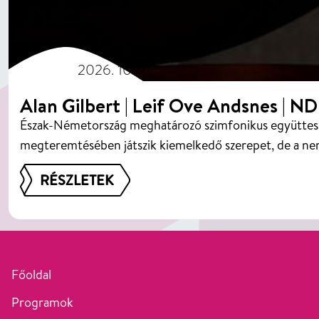
2026. 10. 21.
Alan Gilbert | Leif Ove Andsnes | 
Észak-Németország meghatározó szimfonikus együttese,
megteremtésében játszik kiemelkedő szerepet, de a ne
RÉSZLETEK
Főoldal
Programok