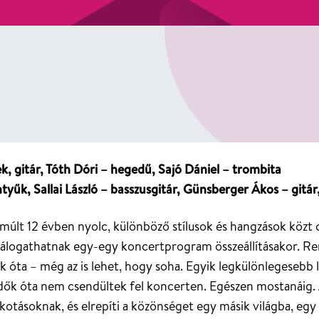
, gitár, Tóth Dóri – hegedű, Sajó Dániel – trombita
ntyűk, Sallai László – basszusgitár, Günsberger Ákos – git
múlt 12 évben nyolc, különböző stílusok és hangzások közt c
l válogathatnak egy-egy koncertprogram összeállításakor. R
k óta – még az is lehet, hogy soha. Egyik legkülönlegesebb 
dők óta nem csendültek fel koncerten. Egészen mostanáig. A
kotásoknak, és elrepíti a közönséget egy másik világba, eg