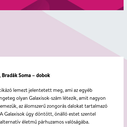
ár, Bradák Soma – dobok
ikázó lemezt jelentetett meg, ami az egyéb 
engeteg olyan Galaxisok-szám létezik, amit nagyon 
lemezük, az álomszerű zongorás dalokat tartalmazó 
 Galaxisok úgy döntött, önálló estet szentel 
y alternatív életmű párhuzamos valóságába.