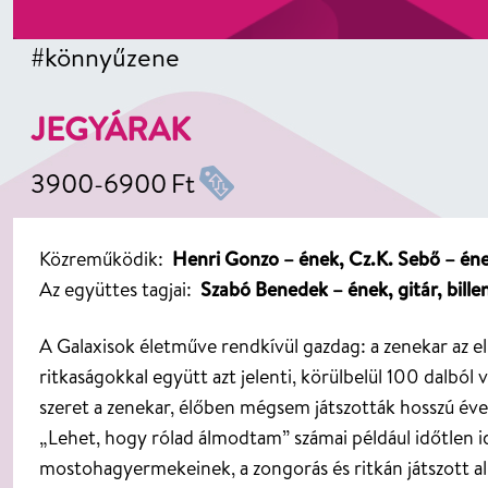
#könnyűzene
JEGYÁRAK
3900
-
6900
Ft
Közreműködik:
Henri Gonzo – ének, Cz.K. Sebő – ének
Az együttes tagjai:
Szabó Benedek – ének, gitár, bille
A Galaxisok életműve rendkívül gazdag: a zenekar az el
ritkaságokkal együtt azt jelenti, körülbelül 100 dalbó
szeret a zenekar, élőben mégsem játszották hosszú éve
„Lehet, hogy rólad álmodtam” számai például időtlen i
mostohagyermekeinek, a zongorás és ritkán játszott al