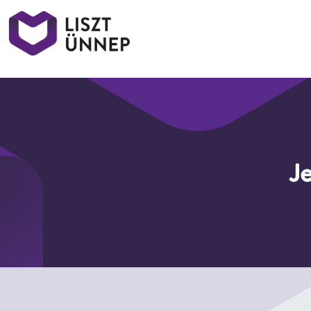
Liszt Ünnep
Je