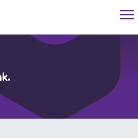
Menü
nk.