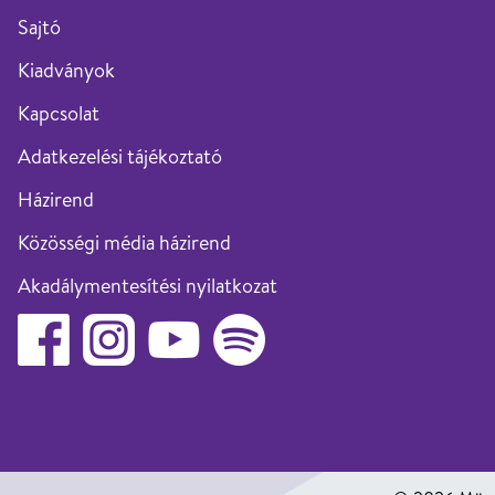
Sajtó
Kiadványok
Kapcsolat
Adatkezelési tájékoztató
Házirend
Közösségi média házirend
Akadálymentesítési nyilatkozat
Facebook
footer.lisztunnep.social_media.instagram
Youtube
Spotify