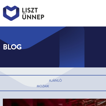
Liszt Ünnep
Liszt Ünnep
BLOG
AJÁNLÓ
MOZAIK