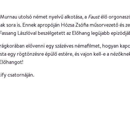
 Murnau utolsó német nyelvű alkotása, a
Faust
élő orgonaszó
ak sora is. Ennek apropóján Hózsa Zsófia műsorvezető és ze
Fassang Lászlóval beszélgetett az Előhang legújabb epizódjá
virágkorában elővenni egy százéves némafilmet, hogyan kapcs
ta egy rögtönzésre épülő estére, és vajon kell-e a nézőknek
 Előhangot!
ify csatornáján.