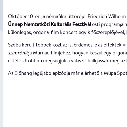
Október 10-én, a némafilm úttörője, Friedrich Wilhelm
Ünnep Nemzetközi Kulturális Fesztivál
esti programjain
különleges, orgona-film koncert egyik főszereplőjével, 
Szóba került többek közt az is, érdemes-e az effektek 
szimfóniá
ja Murnau filmjéhez, hogyan készül egy orgonis
estét? Utóbbira megsúgjuk a választ: hallgassák meg az
Az Előhang legújabb epizódja már elérhető a Müpa Spot