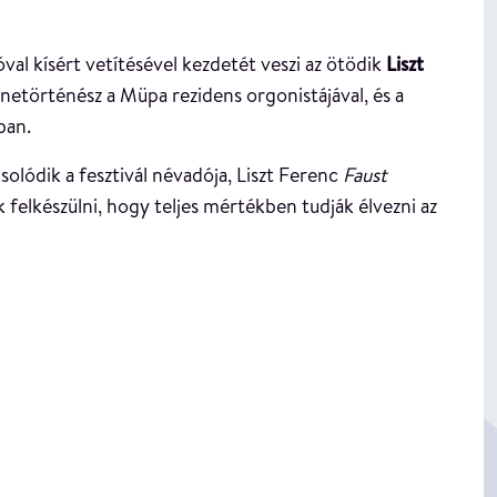
val kísért vetítésével kezdetét veszi az ötödik
Liszt
netörténész a Müpa rezidens orgonistájával, és a
ban.
olódik a fesztivál névadója, Liszt Ferenc
Faust
 felkészülni, hogy teljes mértékben tudják élvezni az