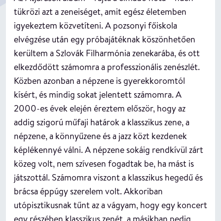
tükrözi azt a zeneiséget, amit egész életemben
igyekeztem közvetíteni. A pozsonyi főiskola
elvégzése után egy próbajátéknak köszönhetően
kerültem a Szlovák Filharmónia zenekarába, és ott
elkezdődött számomra a professzionális zenészlét.
Közben azonban a népzene is gyerekkoromtól
kísért, és mindig sokat jelentett számomra. A
2000-es évek elején éreztem először, hogy az
addig szigorú műfaji határok a klasszikus zene, a
népzene, a könnyűzene és a jazz közt kezdenek
képlékennyé válni. A népzene sokáig rendkívül zárt
közeg volt, nem szívesen fogadtak be, ha mást is
játszottál. Számomra viszont a klasszikus hegedű és
brácsa éppúgy szerelem volt. Akkoriban
utópisztikusnak tűnt az a vágyam, hogy egy koncert
egy részében klasszikus zenét, a másikban pedig