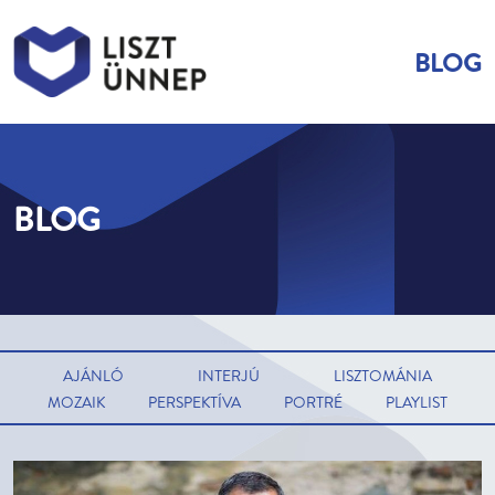
BLOG
Menü
Liszt Ünnep
Liszt Ünnep
BLOG
AJÁNLÓ
INTERJÚ
LISZTOMÁNIA
MOZAIK
PERSPEKTÍVA
PORTRÉ
PLAYLIST