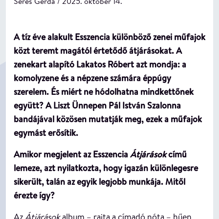
Seres Gerda / 2025. október 14.
A tíz éve alakult Esszencia különböző zenei műfajok
közt teremt magától értetődő átjárásokat. A
zenekart alapító Lakatos Róbert azt mondja: a
komolyzene és a népzene számára éppúgy
szerelem. És miért ne hódolhatna mindkettőnek
együtt? A Liszt Ünnepen Pál István Szalonna
bandájával közösen mutatják meg, ezek a műfajok
egymást erősítik.
Amikor megjelent az Esszencia
Átjárások
című
lemeze, azt nyilatkozta, hogy igazán különlegesre
sikerült, talán az egyik legjobb munkája. Mitől
érezte így?
Az
Átjárások
album – rajta a címadó nóta – hűen