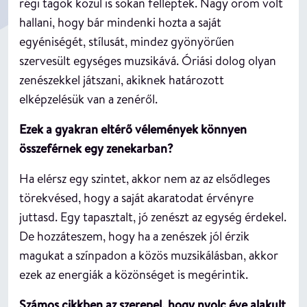
régi tagok közül is sokan felléptek. Nagy öröm volt
hallani, hogy bár mindenki hozta a saját
egyéniségét, stílusát, mindez gyönyörűen
szervesült egységes muzsikává. Óriási dolog olyan
zenészekkel játszani, akiknek határozott
elképzelésük van a zenéről.
Ezek a gyakran eltérő vélemények könnyen
összeférnek egy zenekarban?
Ha elérsz egy szintet, akkor nem az az elsődleges
törekvésed, hogy a saját akaratodat érvényre
juttasd. Egy tapasztalt, jó zenészt az egység érdekel.
De hozzáteszem, hogy ha a zenészek jól érzik
magukat a színpadon a közös muzsikálásban, akkor
ezek az energiák a közönséget is megérintik.
Számos cikkben az szerepel, hogy nyolc éve alakult