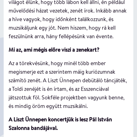
világot élünk, hogy több lábon kell állni, én például
művelődési házat vezetek, zenét írok. Inkább annak
a híve vagyok, hogy időnként találkozzunk, és
muzsikáljunk egy jót. Nem hiszem, hogy rá kell
feszülnünk arra, hány fellépésünk van évente.
Mi az, ami mégis előre viszi a zenekart?
Az a törekvésünk, hogy minél több ember
megismerje ezt a szerintem máig kuriózumnak
számító zenét. A Liszt Ünnepen debütáló táncjáték,
a Toldi zenéjét is én írtam, és az Esszenciával
játszottuk föl. Sokféle projektben vagyunk benne,
és mindig öröm együtt muzsikálni.
A Liszt Ünnepen koncertjük is lesz Pál István
Szalonna bandájával.