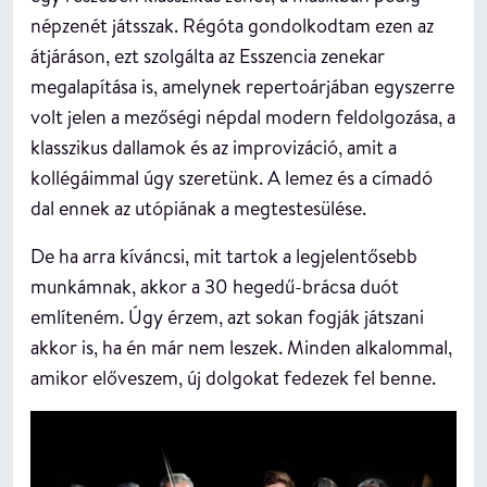
népzenét játsszak. Régóta gondolkodtam ezen az
átjáráson, ezt szolgálta az Esszencia zenekar
megalapítása is, amelynek repertoárjában egyszerre
volt jelen a mezőségi népdal modern feldolgozása, a
klasszikus dallamok és az improvizáció, amit a
kollégáimmal úgy szeretünk. A lemez és a címadó
dal ennek az utópiának a megtestesülése.
De ha arra kíváncsi, mit tartok a legjelentősebb
munkámnak, akkor a 30 hegedű-brácsa duót
említeném. Úgy érzem, azt sokan fogják játszani
akkor is, ha én már nem leszek. Minden alkalommal,
amikor előveszem, új dolgokat fedezek fel benne.